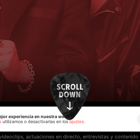
ejor experiencia en nuestra web.
s
utilizamos o desactivarlas en los
ajustes
.
videoclips, actuaciones en directo, entrevistas y contenid