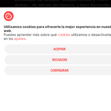
Andreu , de Héroes del Silencio, y Sara Fernández,
consejera de Cultura del Ayuntamiento de Zarago
presentan la exposición ‘Héroes. Fans y Rock&Roll
en el Centro de Historias, que podrá visitarse has
el 8 de marzo. EFE/ Javier Cebollada
Utilizamos cookies para ofrecerte la mejor experiencia en nues
web.
Puedes aprender más sobre qué
cookies
utilizamos o desactivarl
en los
ajustes
.
Un texto de Pedro Zapater para Heraldo de
ACEPTAR
Aragón. 2 octubre 2025
RECHAZAR
CONFIGURAR
El Centro de Historias de la capital aragonesa
acoge desde este jueves la muestra ‘Héroes.
Fans y Rock&Roll’.
¿Cómo pudieron conseguir Héroes del Silencio