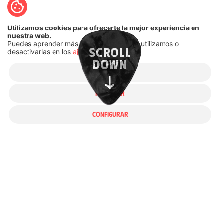
Utilizamos cookies para ofrecerte la mejor experiencia en
nuestra web.
Puedes aprender más sobre qué
cookies
utilizamos o
desactivarlas en los
ajustes
.
ACEPTAR
RECHAZAR
CONFIGURAR
Disfruta de nuestros videoclips, actuaciones en
directo, entrevistas y contenido exclusivo. Sumérgete
en nuestro universo visual y revive los momentos
más emocionantes de nuestra carrera.
¡Dale play y vive la experiencia Héroes del Silencio al
máximo!