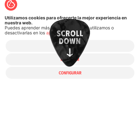
Utilizamos cookies para ofrecerte la mejor experiencia en
nuestra web.
Puedes aprender más sobre qué
cookies
utilizamos o
desactivarlas en los
ajustes
.
ACEPTAR
RECHAZAR
CONFIGURAR
Disfruta de nuestros videoclips, actuaciones en
directo, entrevistas y contenido exclusivo. Sumérgete
en nuestro universo visual y revive los momentos
más emocionantes de nuestra carrera.
¡Dale play y vive la experiencia Héroes del Silencio al
máximo!