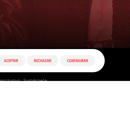
ACEPTAR
RECHAZAR
CONFIGURAR
o exclusivo. Sumérgete
uestra carrera.
o!