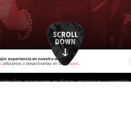
ejor experiencia en nuestra web.
s
utilizamos o desactivarlas en los
ajustes
.
videoclips, actuaciones en directo, entrevistas y contenid
verso visual y revive los momentos más emocionantes de n
Dale play y vive la experiencia Héroes del Silencio al máxim